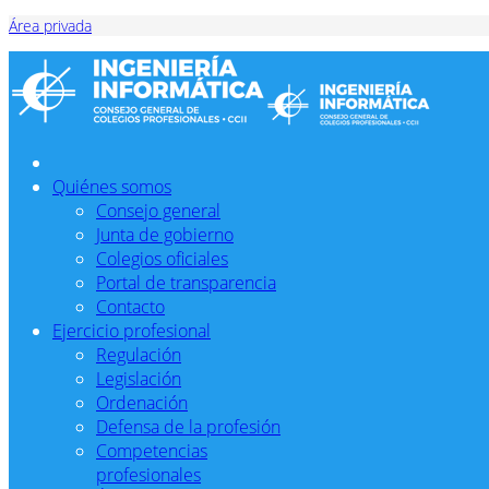
Área privada
Quiénes somos
Consejo general
Junta de gobierno
Colegios oficiales
Portal de transparencia
Contacto
Ejercicio profesional
Regulación
Legislación
Ordenación
Defensa de la profesión
Competencias
profesionales