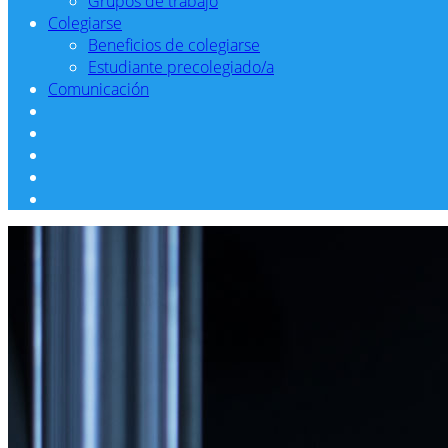
Grupos de trabajo
Colegiarse
Beneficios de colegiarse
Estudiante precolegiado/a
Comunicación