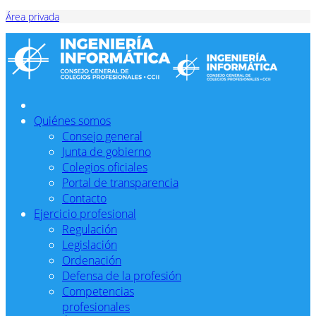
Área privada
Quiénes somos
Consejo general
Junta de gobierno
Colegios oficiales
Portal de transparencia
Contacto
Ejercicio profesional
Regulación
Legislación
Ordenación
Defensa de la profesión
Competencias
profesionales