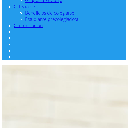
Grupos de trabajo
Colegiarse
Beneficios de colegiarse
Estudiante precolegiado/a
Comunicación