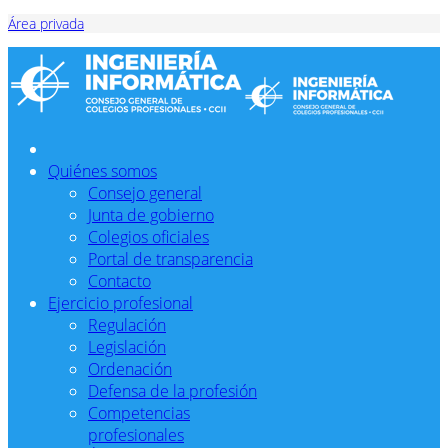
Área privada
Quiénes somos
Consejo general
Junta de gobierno
Colegios oficiales
Portal de transparencia
Contacto
Ejercicio profesional
Regulación
Legislación
Ordenación
Defensa de la profesión
Competencias
profesionales