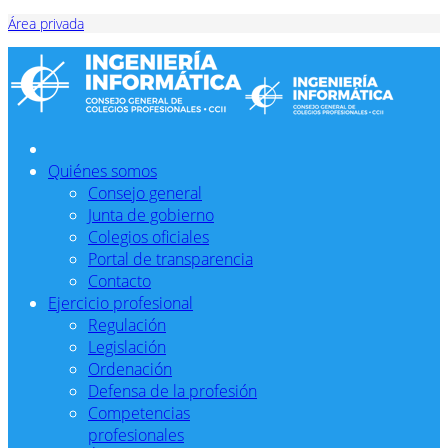
Área privada
Quiénes somos
Consejo general
Junta de gobierno
Colegios oficiales
Portal de transparencia
Contacto
Ejercicio profesional
Regulación
Legislación
Ordenación
Defensa de la profesión
Competencias
profesionales