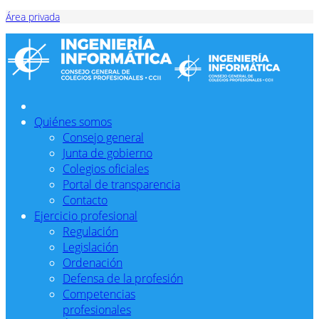
Área privada
Quiénes somos
Consejo general
Junta de gobierno
Colegios oficiales
Portal de transparencia
Contacto
Ejercicio profesional
Regulación
Legislación
Ordenación
Defensa de la profesión
Competencias
profesionales