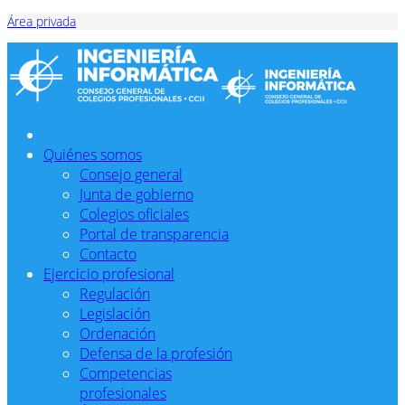
Área privada
Quiénes somos
Consejo general
Junta de gobierno
Colegios oficiales
Portal de transparencia
Contacto
Ejercicio profesional
Regulación
Legislación
Ordenación
Defensa de la profesión
Competencias
profesionales