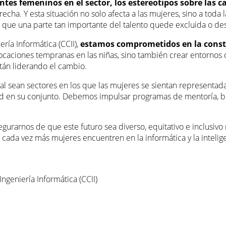
entes femeninos en el sector, los estereotipos sobre las c
cha. Y esta situación no solo afecta a las mujeres, sino a toda 
s que una parte tan importante del talento quede excluida o d
ría Informática (CCII),
estamos comprometidos en la constr
vocaciones tempranas en las niñas, sino también crear entornos 
están liderando el cambio.
cial sean sectores en los que las mujeres se sientan representad
dad en su conjunto. Debemos impulsar programas de mentoría, b
rarnos de que este futuro sea diverso, equitativo e inclusivo n
cada vez más mujeres encuentren en la informática y la inteligen
ngeniería Informática (CCII)