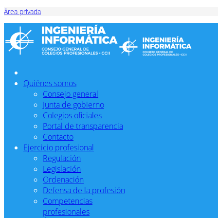
Área privada
Quiénes somos
Consejo general
Junta de gobierno
Colegios oficiales
Portal de transparencia
Contacto
Ejercicio profesional
Regulación
Legislación
Ordenación
Defensa de la profesión
Competencias
profesionales