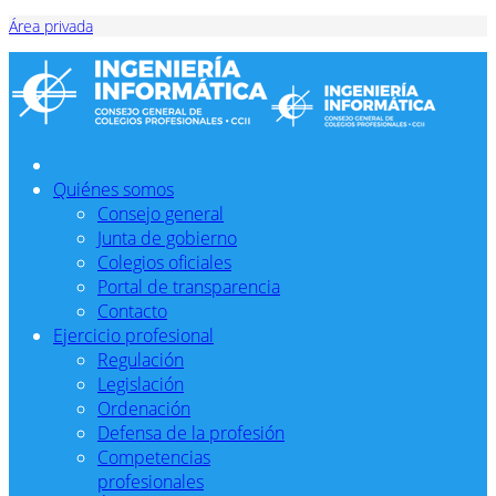
Área privada
Quiénes somos
Consejo general
Junta de gobierno
Colegios oficiales
Portal de transparencia
Contacto
Ejercicio profesional
Regulación
Legislación
Ordenación
Defensa de la profesión
Competencias
profesionales