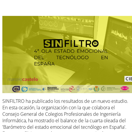
SINFILTRO ha publicado los resultados de un nuevo estudio.
En esta ocasión, la organización con la que colabora el
Consejo General de Colegios Profesionales de Ingeniería
Informática, ha mostrado el balance de la cuarta oleada del
'Barómetro del estado emocional del tecnólogo en España'.