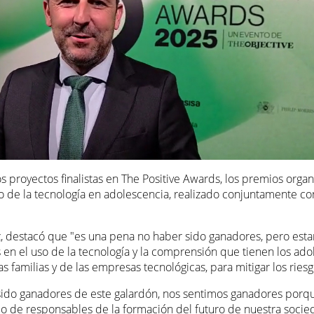
s proyectos finalistas en The Positive Awards, los premios orga
to de la tecnología en adolescencia, realizado conjuntamente c
ez, destacó que "es una pena no haber sido ganadores, pero est
en el uso de la tecnología y la comprensión que tienen los adol
 familias y de las empresas tecnológicas, para mitigar los riesg
do ganadores de este galardón, nos sentimos ganadores porqu
o de responsables de la formación del futuro de nuestra socie