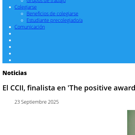
Grupos de trabajo
Colegiarse
Beneficios de colegiarse
Estudiante precolegiado/a
Comunicación
Noticias
El CCII, finalista en 'The positive awar
23 Septiembre 2025