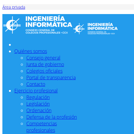
Área privada
Quiénes somos
Consejo general
Junta de gobierno
Colegios oficiales
Portal de transparencia
Contacto
Ejercicio profesional
Regulación
Legislación
Ordenación
Defensa de la profesión
Competencias
profesionales