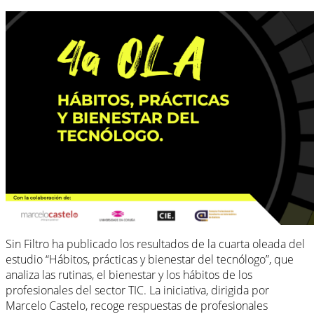
Sin Filtro ha publicado los resultados de la cuarta oleada del
estudio “Hábitos, prácticas y bienestar del tecnólogo”, que
analiza las rutinas, el bienestar y los hábitos de los
profesionales del sector TIC. La iniciativa, dirigida por
Marcelo Castelo, recoge respuestas de profesionales