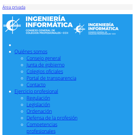
Área privada
Quiénes somos
Consejo general
Junta de gobierno
Colegios oficiales
Portal de transparencia
Contacto
Ejercicio profesional
Regulación
Legislación
Ordenación
Defensa de la profesión
Competencias
profesionales