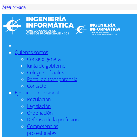
Área privada
Quiénes somos
Consejo general
Junta de gobierno
Colegios oficiales
Portal de transparencia
Contacto
Ejercicio profesional
Regulación
Legislación
Ordenación
Defensa de la profesión
Competencias
profesionales