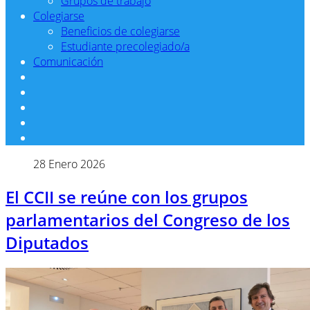
Grupos de trabajo
Colegiarse
Beneficios de colegiarse
Estudiante precolegiado/a
Comunicación
28 Enero 2026
El CCII se reúne con los grupos
parlamentarios del Congreso de los
Diputados