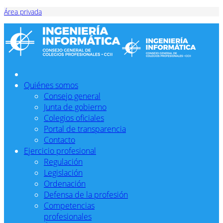
Área privada
Quiénes somos
Consejo general
Junta de gobierno
Colegios oficiales
Portal de transparencia
Contacto
Ejercicio profesional
Regulación
Legislación
Ordenación
Defensa de la profesión
Competencias
profesionales