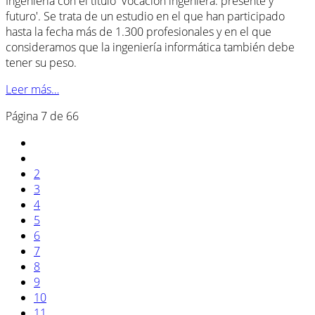
Ingeniería con el título 'Vocación ingeniera: presente y
futuro'. Se trata de un estudio en el que han participado
hasta la fecha más de 1.300 profesionales y en el que
consideramos que la ingeniería informática también debe
tener su peso.
Leer más…
Página 7 de 66
2
3
4
5
6
7
8
9
10
11